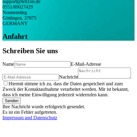
support@tell1on.de
0551/89027429
Nonnenstieg
Göttingen
,
37075
GERMANY
Anfahrt
Schreiben Sie uns
Name
E-Mail-Adresse
Nachricht
Hiermit stimme ich zu, dass die Daten gespeichert und zum
Zweck der Kontaktaufnahme verarbeitet werden. Mir ist bekannt,
dass ich meine Einwilligung jederzeit widerrufen kann.
Senden
Ihre Nachricht wurde erfolgreich gesendet.
Es ist ein Fehler aufgetreten.
Impressum und Datenschutz